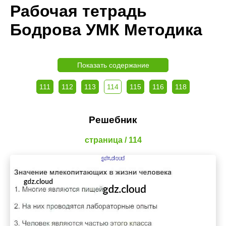
Рабочая тетрадь
Бодрова УМК Методика
Показать содержание
111
112
113
114
115
116
118
Решебник
страница / 114