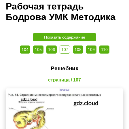
Рабочая тетрадь
Бодрова УМК Методика
Показать содержание
104
105
106
107
108
109
110
Решебник
страница / 107