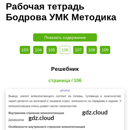
Рабочая тетрадь
Бодрова УМК Методика
Показать содержание
103
104
105
106
107
108
109
Решебник
страница / 106