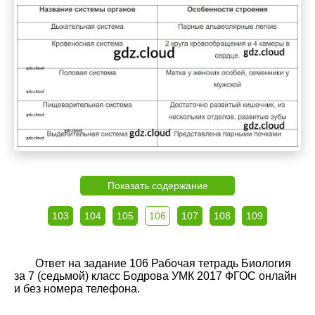
Показать содержание
103
104
105
106
107
108
109
Ответ на задание 106 Рабочая тетрадь Биология
за 7 (седьмой) класс Бодрова УМК 2017 ФГОС онлайн
и без номера телефона.