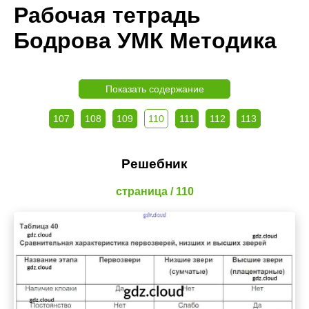
Рабочая тетрадь
Бодрова УМК Методика
Показать содержание
107
108
109
110
111
112
113
Решебник
страница / 110