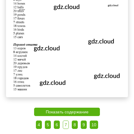
Показать содержание
4
5
6
7
8
9
10