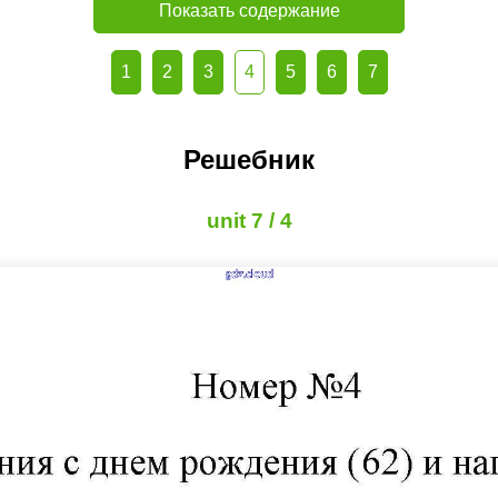
Показать содержание
1
2
3
4
5
6
7
Решебник
unit 7 / 4