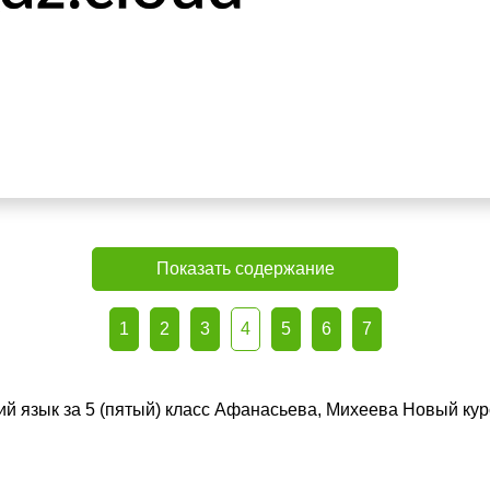
Показать содержание
1
2
3
4
5
6
7
ий язык за 5 (пятый) класс Афанасьева, Михеева Новый кур