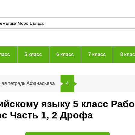
ласс
5 класс
6 класс
7 класс
8 кла
чая тетрадь Афанасьева
4
лийскому языку 5 класс Раб
с Часть 1, 2 Дрофа