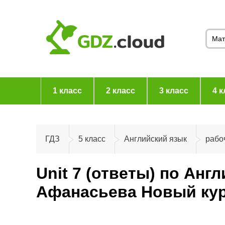
1 класс
2 класс
3 класс
4 к
ГДЗ
5 класс
Английский язык
рабо
Unit 7 (ответы) по Анг
Афанасьева Новый кур