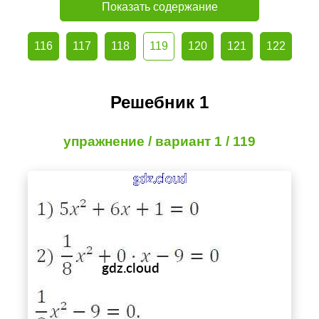
Показать содержание
116
117
118
119
120
121
122
Решебник 1
упражнение / вариант 1 / 119