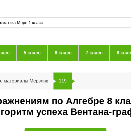
ласс
5 класс
6 класс
7 класс
8 кла
ие материалы Мерзляк
119
ражнениям по Алгебре 8 кл
горитм успеха Вентана-гра