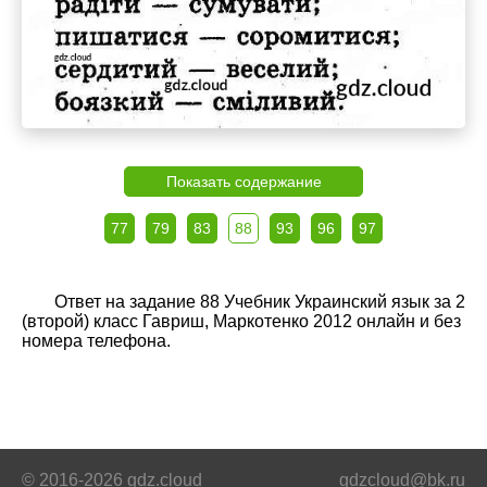
Показать содержание
77
79
83
88
93
96
97
Ответ на задание 88 Учебник Украинский язык за 2
(второй) класс Гавриш, Маркотенко 2012 онлайн и без
номера телефона.
© 2016-2026 gdz.cloud
gdzcloud@bk.ru