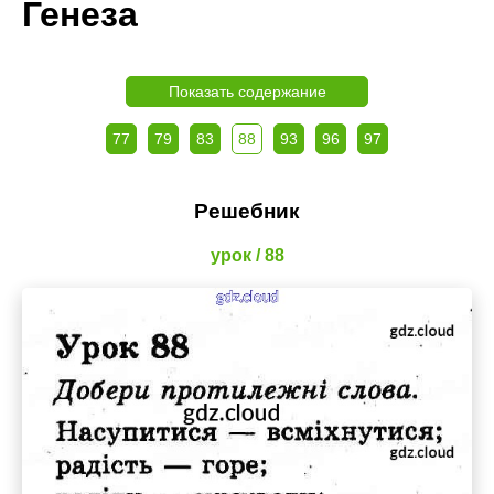
Генеза
Показать содержание
77
79
83
88
93
96
97
Решебник
урок / 88