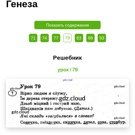
Генеза
Показать содержание
71
74
77
79
83
88
93
Решебник
урок / 79