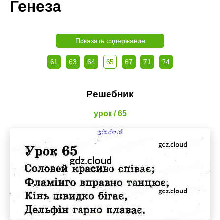
Генеза
Показать содержание
61
63
64
65
67
71
74
Решебник
урок / 65