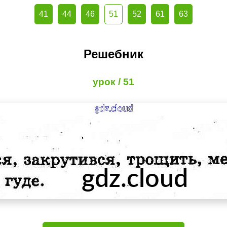
41
44
46
51
52
61
63
Решебник
урок / 51