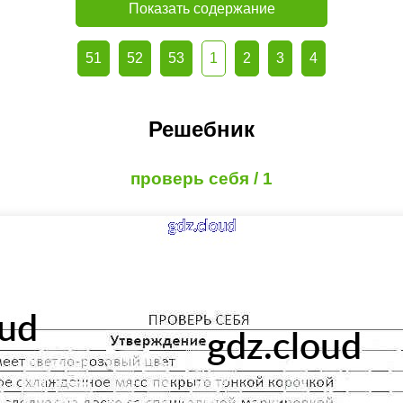
Показать содержание
51
52
53
1
2
3
4
Решебник
проверь себя / 1