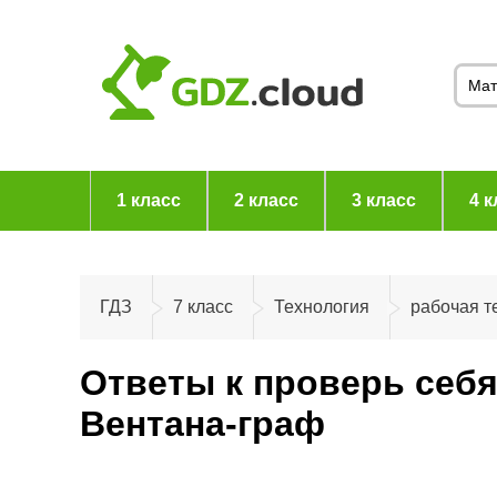
1 класс
2 класс
3 класс
4 к
ГДЗ
7 класс
Технология
рабочая т
Ответы к проверь себя
Вентана-граф