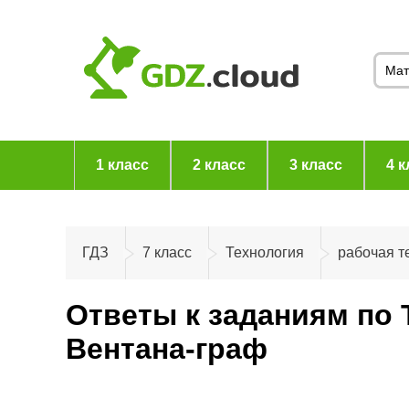
1 класс
2 класс
3 класс
4 к
ГДЗ
7 класс
Технология
рабочая т
Ответы к заданиям по 
Вентана-граф