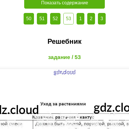
Показать содержание
50
51
52
53
1
2
3
Решебник
задание / 53