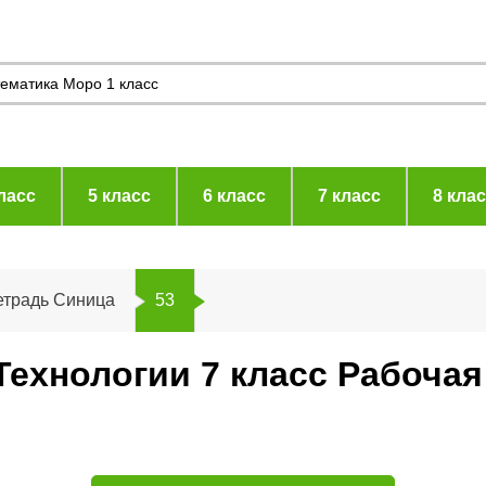
ласс
5 класс
6 класс
7 класс
8 кла
етрадь Синица
53
Технологии 7 класс Рабоча