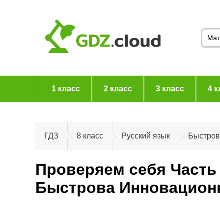
1 класс
2 класс
3 класс
4 к
ГДЗ
8 класс
Русский язык
Быстров
Проверяем себя Часть 
Быстрова Инновационна