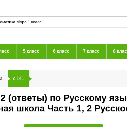
ласс
5 класс
6 класс
7 класс
8 кла
а
с.141
2 (ответы) по Русскому язы
я школа Часть 1, 2 Русско