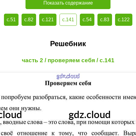
Показать содержание
с.51
с.82
с.121
с.141
с.54
с.83
с.122
Решебник
часть 2 / проверяем себя / с.141