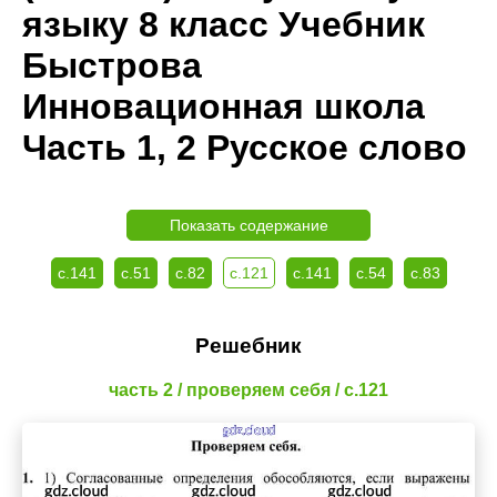
языку 8 класс Учебник
Быстрова
Инновационная школа
Часть 1, 2 Русское слово
Показать содержание
с.141
с.51
с.82
с.121
с.141
с.54
с.83
Решебник
часть 2 / проверяем себя / с.121