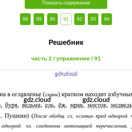
Показать содержание
88
89
90
91
92
93
94
Решебник
часть 2 / упражнение / 91