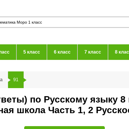
ласс
5 класс
6 класс
7 класс
8 кла
а
91
тветы) по Русскому языку 8
я школа Часть 1, 2 Русско