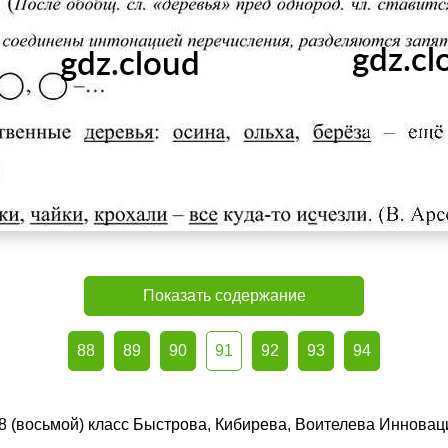
Показать содержание
88
89
90
91
92
93
94
 8 (восьмой) класс Быстрова, Кибирева, Воителева Инновац