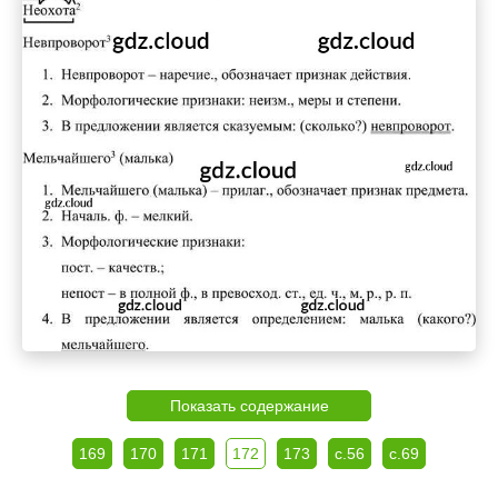
Показать содержание
169
170
171
172
173
с.56
с.69