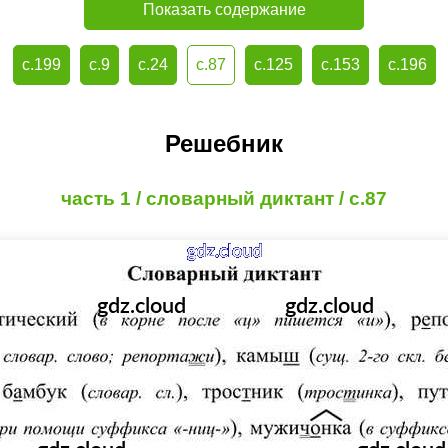
Показать содержание
с.199
с.9
с.24
с.87
с.125
с.153
с.196
Решебник
часть 1 / словарный диктант / с.87