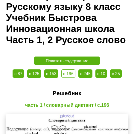
Русскому языку 8 класс
Учебник Быстрова
Инновационная школа
Часть 1, 2 Русское слово
Показать содержание
с.87
с.125
с.153
с.196
с.245
с.10
с.25
Решебник
часть 1 / словарный диктант / с.196