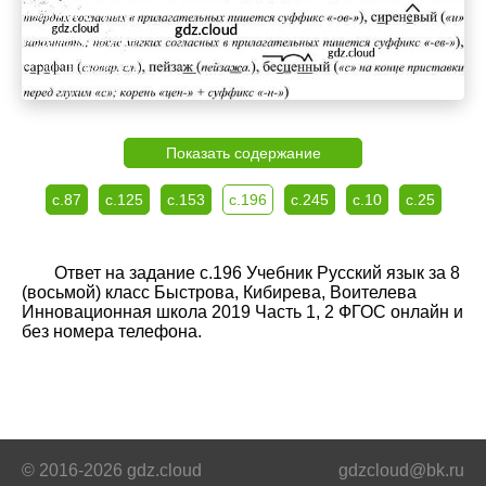
Показать содержание
с.87
с.125
с.153
с.196
с.245
с.10
с.25
Ответ на задание с.196 Учебник Русский язык за 8
(восьмой) класс Быстрова, Кибирева, Воителева
Инновационная школа 2019 Часть 1, 2 ФГОС онлайн и
без номера телефона.
© 2016-2026 gdz.cloud
gdzcloud@bk.ru