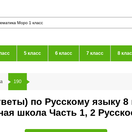
ласс
5 класс
6 класс
7 класс
8 кла
а
190
тветы) по Русскому языку 8
я школа Часть 1, 2 Русско