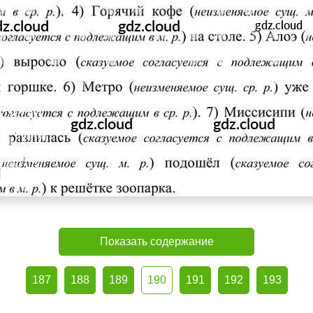
Показать содержание
187
188
189
190
191
192
193