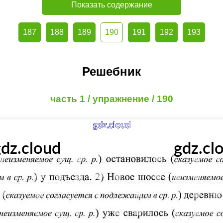
Показать содержание
187
188
189
190
191
192
193
Решебник
часть 1 / упражнение / 190