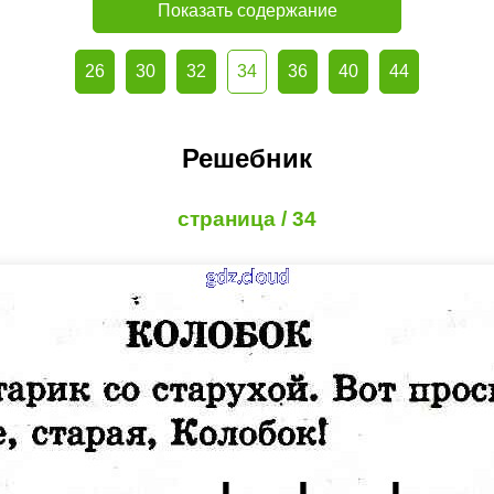
Показать содержание
26
30
32
34
36
40
44
Решебник
страница / 34