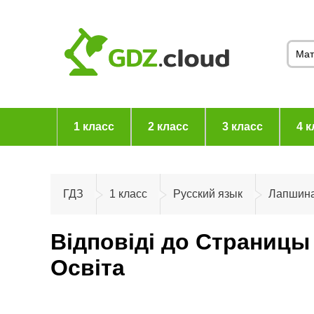
1 класс
2 класс
3 класс
4 к
ГДЗ
1 класс
Русский язык
Лапшин
Відповіді до Страницы
Освiта