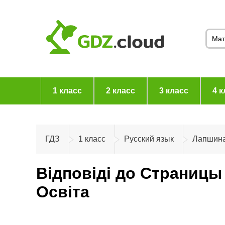
1 класс
2 класс
3 класс
4 к
ГДЗ
1 класс
Русский язык
Лапшин
Відповіді до Страницы
Освiта