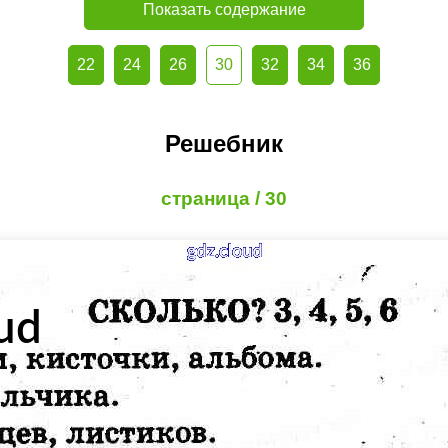
Показать содержание
22
24
26
30
32
34
36
Решебник
страница / 30