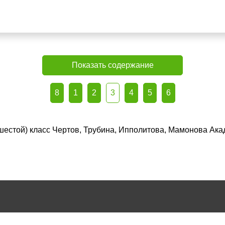
Показать содержание
8
1
2
3
4
5
6
(шестой) класс Чертов, Трубина, Ипполитова, Мамонова Ака