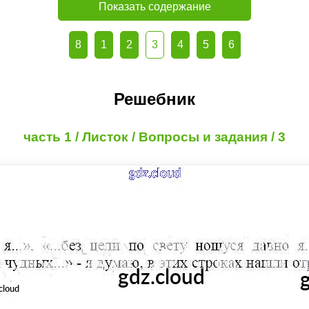
Показать содержание
8
1
2
3
4
5
6
Решебник
часть 1 / Листок / Вопросы и задания / 3