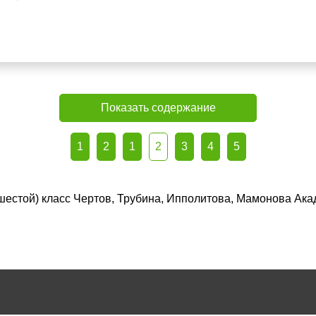
Показать содержание
1
2
1
2
3
4
5
(шестой) класс Чертов, Трубина, Ипполитова, Мамонова Ака