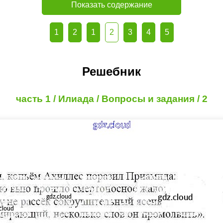
Показать содержание
1
2
1
2
3
4
5
Решебник
часть 1 / Илиада / Вопросы и задания / 2