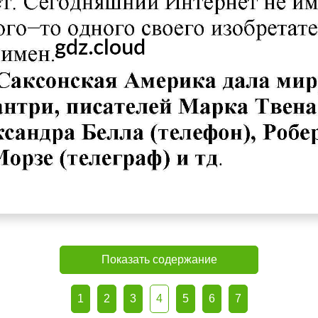
Показать содержание
1
2
3
4
5
6
7