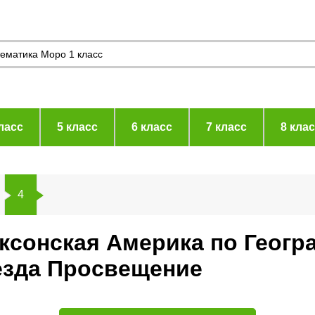
ласс
5 класс
6 класс
7 класс
8 кла
4
аксонская Америка по Геогр
езда Просвещение