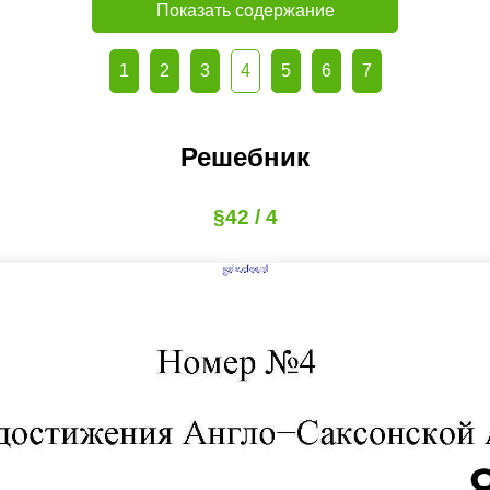
Показать содержание
1
2
3
4
5
6
7
Решебник
§42 / 4