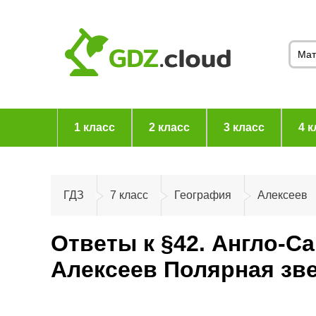
1 класс
2 класс
3 класс
4 к
ГДЗ
7 класс
География
Алексеев
Ответы к §42. Англо-С
Алексеев Полярная зв