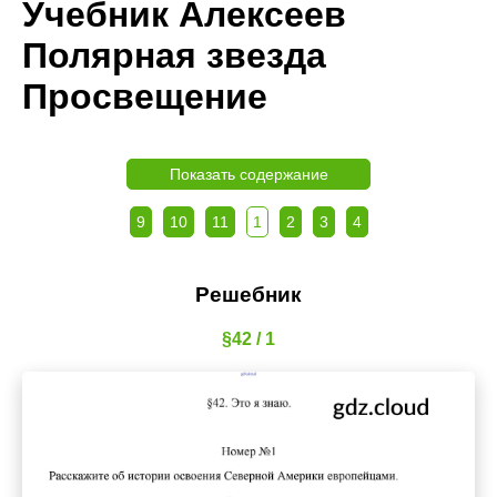
Учебник Алексеев
Полярная звезда
Просвещение
Показать содержание
9
10
11
1
2
3
4
Решебник
§42 / 1