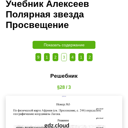
Учебник Алексеев
Полярная звезда
Просвещение
Показать содержание
9
1
2
3
4
1
2
Решебник
§28 / 3