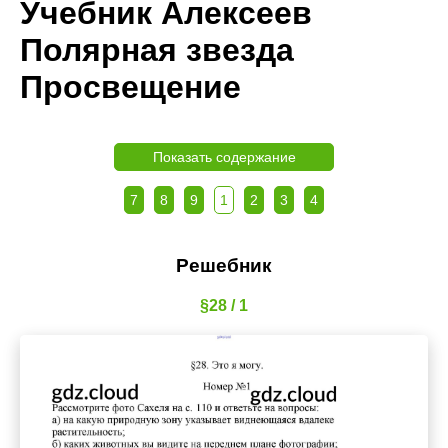
Учебник Алексеев
Полярная звезда
Просвещение
Показать содержание
7
8
9
1
2
3
4
Решебник
§28 / 1