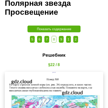
Полярная звезда
Просвещение
Показать содержание
5
6
7
8
9
1
2
Решебник
§22 / 8