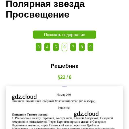
Полярная звезда
Просвещение
Показать содержание
3
4
5
6
7
8
9
Решебник
§22 / 6