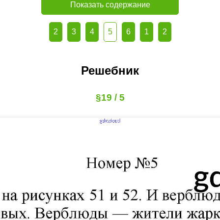
Показать содержание
2
3
4
5
6
1
2
Решебник
§19 / 5