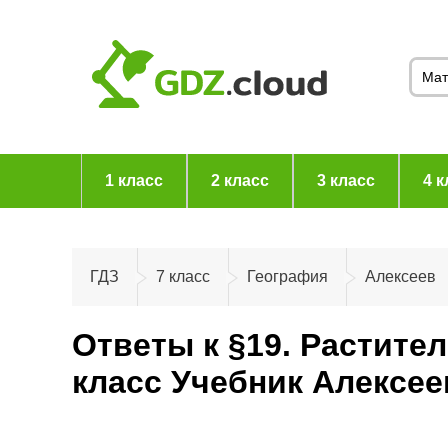
1 класс
2 класс
3 класс
4 к
ГДЗ
7 класс
География
Алексеев
Ответы к §19. Растите
класс Учебник Алексе