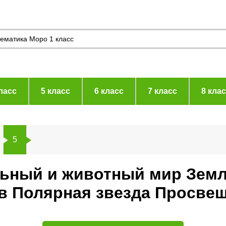
ласс
5 класс
6 класс
7 класс
8 кла
5
льный и животный мир Земл
ев Полярная звезда Просве