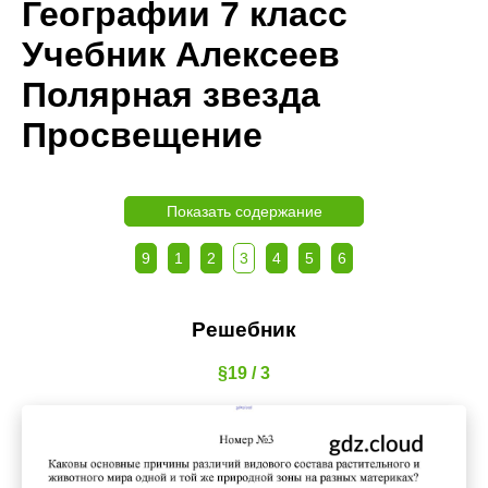
Географии 7 класс
Учебник Алексеев
Полярная звезда
Просвещение
Показать содержание
9
1
2
3
4
5
6
Решебник
§19 / 3