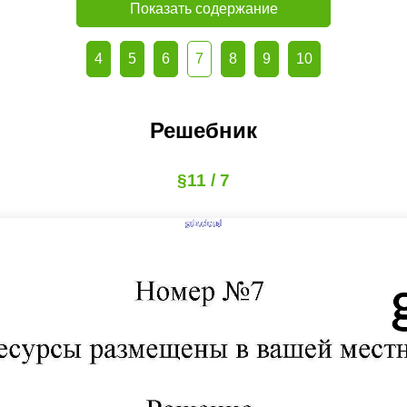
Показать содержание
4
5
6
7
8
9
10
Решебник
§11 / 7