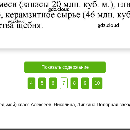
Показать содержание
4
5
6
7
8
9
10
(седьмой) класс Алексеев, Николина, Липкина Полярная зве