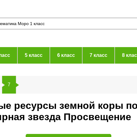
ласс
5 класс
6 класс
7 класс
8 кла
7
ые ресурсы земной коры по
ярная звезда Просвещение