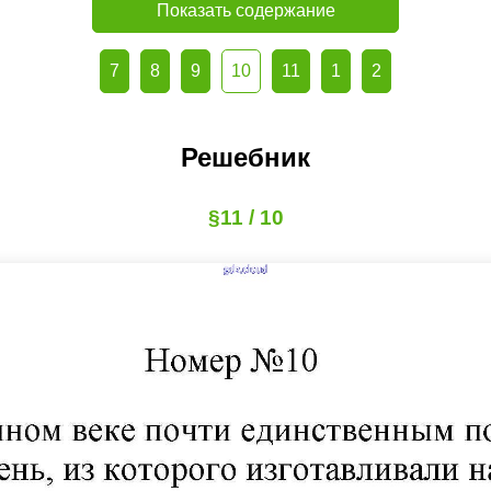
Показать содержание
7
8
9
10
11
1
2
Решебник
§11 / 10