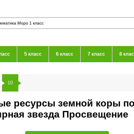
ласс
5 класс
6 класс
7 класс
8 кла
10
ые ресурсы земной коры по
ярная звезда Просвещение