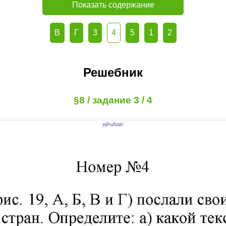
Показать содержание
В
Г
3
4
5
1
2
Решебник
§8 / задание 3 / 4