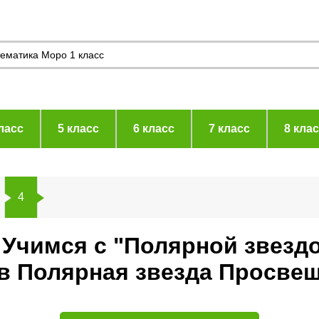
ласс
5 класс
6 класс
7 класс
8 кла
4
. Учимся с "Полярной звезд
ев Полярная звезда Просве