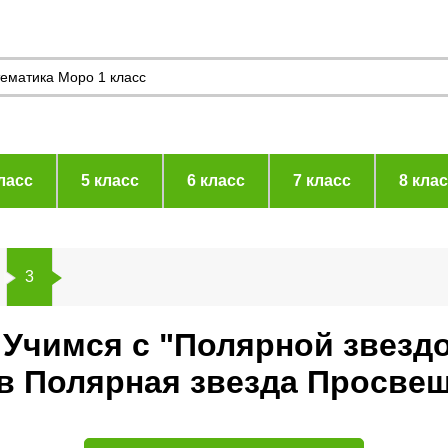
ласс
5 класс
6 класс
7 класс
8 кла
3
. Учимся с "Полярной звезд
ев Полярная звезда Просве