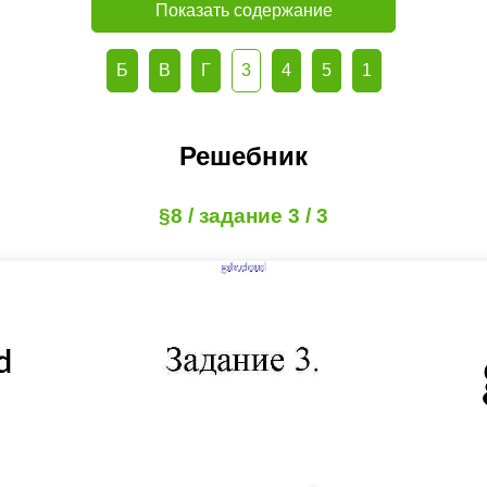
Показать содержание
Б
В
Г
3
4
5
1
Решебник
§8 / задание 3 / 3