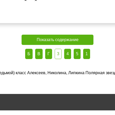
Показать содержание
Б
В
Г
3
4
5
1
(седьмой) класс Алексеев, Николина, Липкина Полярная зве