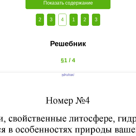
Показать содержание
2
3
4
1
2
3
Решебник
§1 / 4