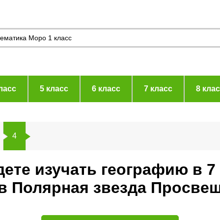
ласс
5 класс
6 класс
7 класс
8 кла
4
дете изучать географию в 7
ев Полярная звезда Просве