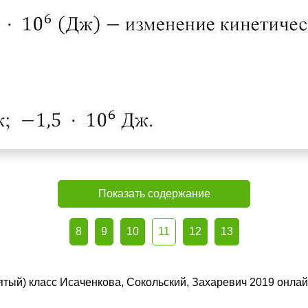
Показать содержание
8
9
10
11
12
13
вятый) класс Исаченкова, Сокольский, Захаревич 2019 онла