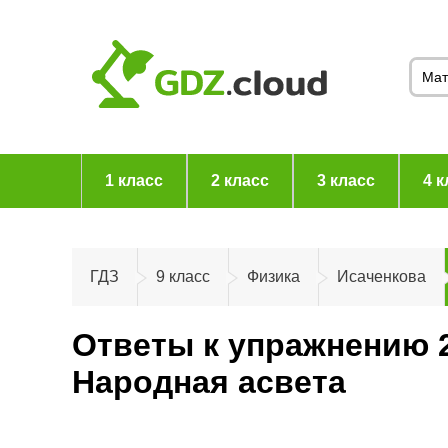
1 класс
2 класс
3 класс
4 к
ГДЗ
9 класс
Физика
Исаченкова
Ответы к упражнению 2
Народная асвета