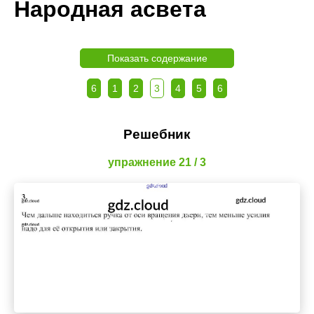
Народная асвета
Показать содержание
6
1
2
3
4
5
6
Решебник
упражнение 21 / 3