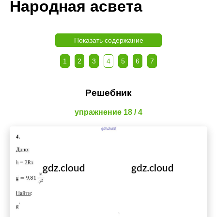
Народная асвета
Показать содержание
1
2
3
4
5
6
7
Решебник
упражнение 18 / 4