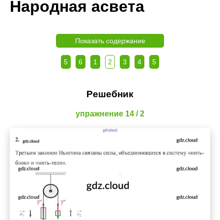
Народная асвета
Показать содержание
5
6
1
2
3
4
5
Решебник
упражнение 14 / 2