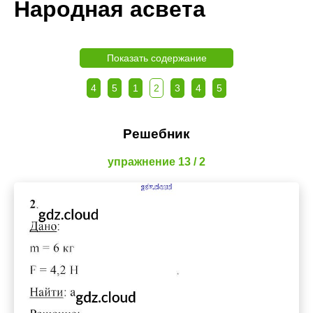
Народная асвета
Показать содержание
4
5
1
2
3
4
5
Решебник
упражнение 13 / 2