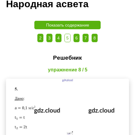
Народная асвета
Показать содержание
2
3
4
5
6
7
8
Решебник
упражнение 8 / 5