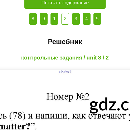
Показать содержание
8
9
1
2
3
4
5
Решебник
контрольные задания / unit 8 / 2