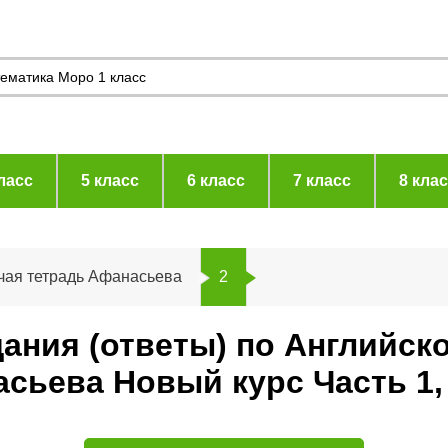
ласс
5 класс
6 класс
7 класс
8 кла
чая тетрадь Афанасьева
2
дания (ответы) по Английск
сьева Новый курс Часть 1,