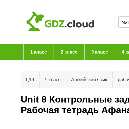
1 класс
2 класс
3 класс
4 к
ГДЗ
5 класс
Английский язык
рабо
Unit 8 Контрольные за
Рабочая тетрадь Афана