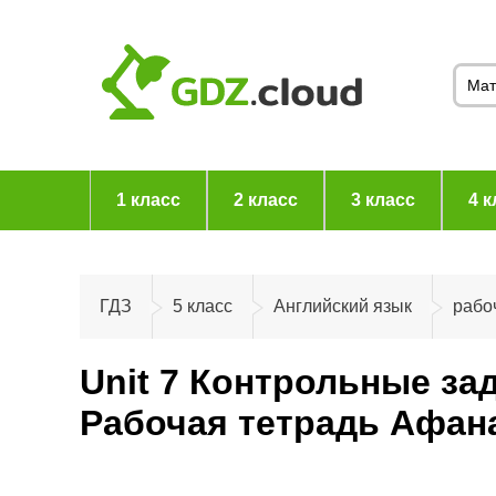
1 класс
2 класс
3 класс
4 к
ГДЗ
5 класс
Английский язык
рабо
Unit 7 Контрольные за
Рабочая тетрадь Афана