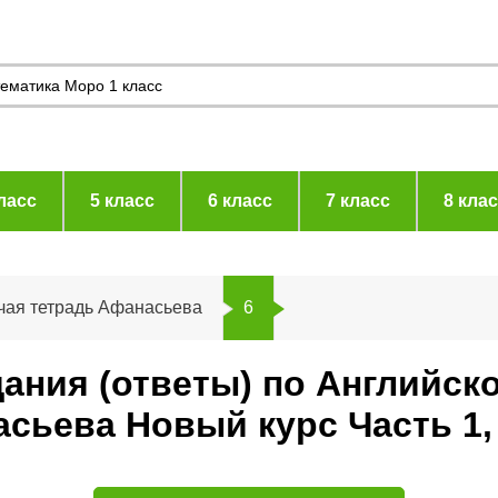
ласс
5 класс
6 класс
7 класс
8 кла
чая тетрадь Афанасьева
6
дания (ответы) по Английск
сьева Новый курс Часть 1,