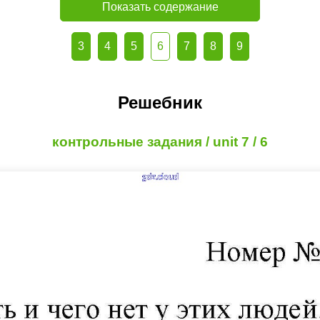
Показать содержание
3
4
5
6
7
8
9
Решебник
контрольные задания / unit 7 / 6