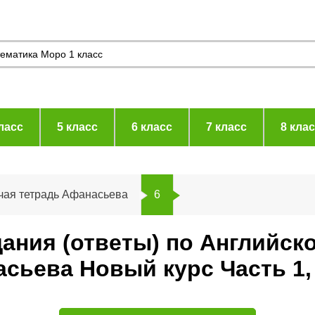
ласс
5 класс
6 класс
7 класс
8 кла
чая тетрадь Афанасьева
6
дания (ответы) по Английск
сьева Новый курс Часть 1,