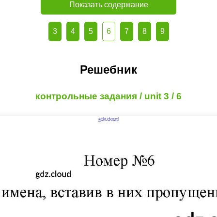
Показать содержание
3
4
5
6
7
8
9
Решебник
контрольные задания / unit 3 / 6