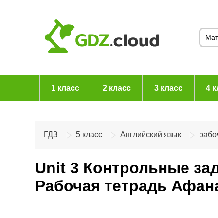
1 класс
2 класс
3 класс
4 к
ГДЗ
5 класс
Английский язык
рабо
Unit 3 Контрольные за
Рабочая тетрадь Афана