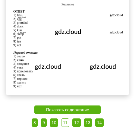
Показать содержание
8
9
10
11
12
13
14