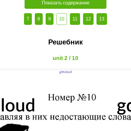
Показать содержание
7
8
9
10
11
12
13
Решебник
unit 2 / 10