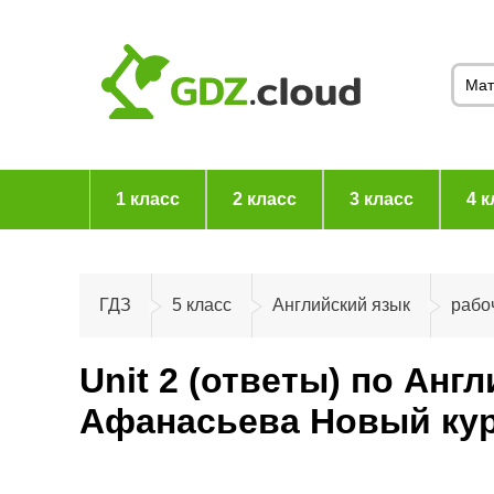
1 класс
2 класс
3 класс
4 к
ГДЗ
5 класс
Английский язык
рабо
Unit 2 (ответы) по Анг
Афанасьева Новый кур