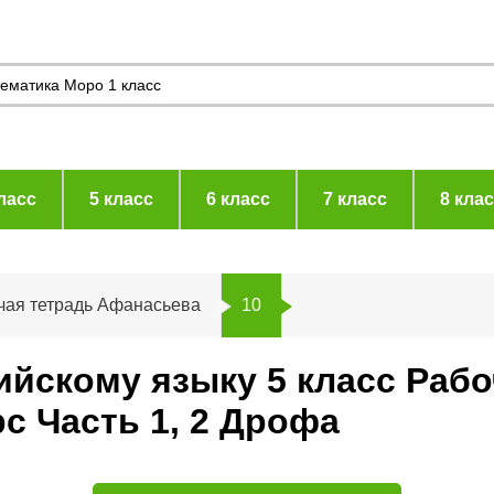
ласс
5 класс
6 класс
7 класс
8 кла
чая тетрадь Афанасьева
10
лийскому языку 5 класс Раб
с Часть 1, 2 Дрофа