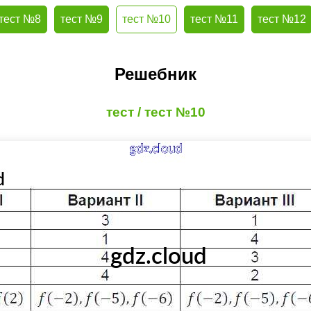
тест №8
тест №9
тест №10
тест №11
тест №12
Решебник
тест / тест №10