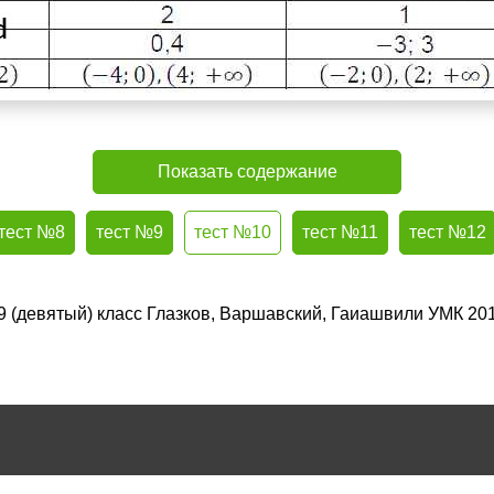
Показать содержание
тест №8
тест №9
тест №10
тест №11
тест №12
 9 (девятый) класс Глазков, Варшавский, Гаиашвили УМК 2