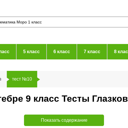
ласс
5 класс
6 класс
7 класс
8 кла
в
тест №10
гебре 9 класс Тесты Глазко
Показать содержание