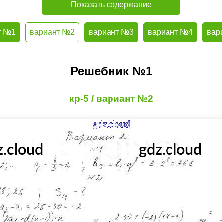
Показать содержание
т №1
вариант №2
вариант №3
вариант №4
вар
Решебник №1
кр-5 / вариант №2