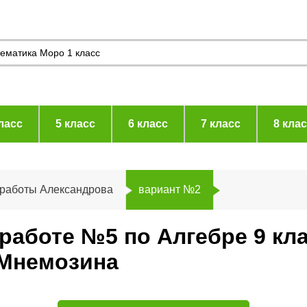
ласс
5 класс
6 класс
7 класс
8 кла
 работы Александрова
вариант №2
работе №5 по Алгебре 9 кл
 Мнемозина